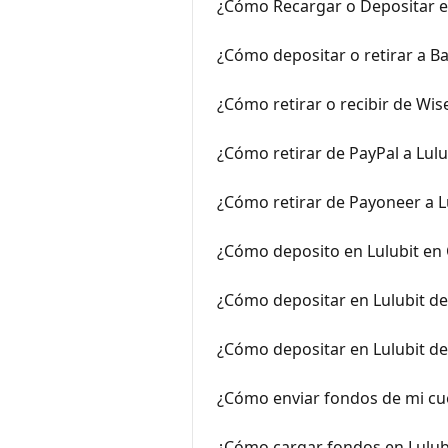
¿Cómo Recargar o Depositar en
¿Cómo depositar o retirar a B
¿Cómo retirar o recibir de Wise
¿Cómo retirar de PayPal a Lulu
¿Cómo retirar de Payoneer a L
¿Cómo deposito en Lulubit en 
¿Cómo depositar en Lulubit 
¿Cómo depositar en Lulubit de
¿Cómo enviar fondos de mi cu
¿Cómo cargar fondos en Lulubi