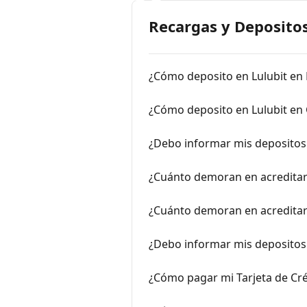
Recargas y Deposito
¿Cómo deposito en Lulubit e
¿Cómo deposito en Lulubit en
¿Debo informar mis depositos
¿Cuánto demoran en acreditar
¿Cuánto demoran en acreditar
¿Debo informar mis depositos
¿Cómo pagar mi Tarjeta de Cré