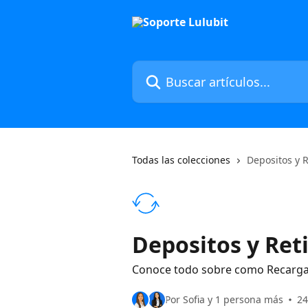
Ir al contenido principal
Buscar artículos...
Todas las colecciones
Depositos y R
Depositos y Ret
Conoce todo sobre como Recargar,
Por Sofia y 1 persona más
24