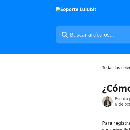
Ir al contenido principal
Buscar artículos...
Todas las cole
¿Cómo
Escrito
8 de oc
Para registr