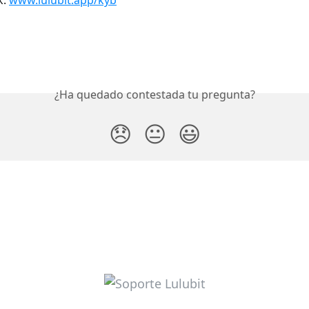
: 
www.lulubit.app/kyb
¿Ha quedado contestada tu pregunta?
😞
😐
😃