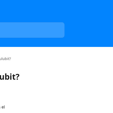
ulubit?
ubit?
el 