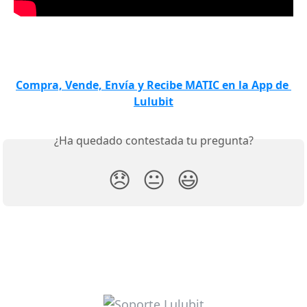
Compra, Vende, Envía y Recibe MATIC en la App de 
Lulubit
¿Ha quedado contestada tu pregunta?
😞
😐
😃