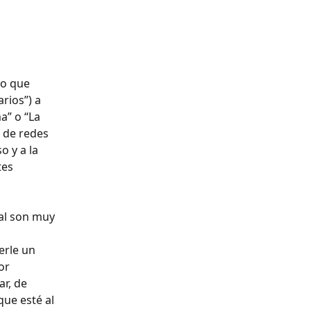
 o que 
rios”) a 
a” o “La 
s de redes 
 y a la 
es 
al son muy 
 
erle un 
or 
r, de 
ue esté al 