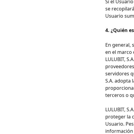
Si el Usuari
se recopilar
Usuario sumi
4. ¿Quién es
En general, 
en el marco 
LULUBIT, S.A
proveedores 
servidores q
S.A. adopta 
proporcionar
terceros o qu
LULUBIT, S.A
proteger la 
Usuario. Pes
información 