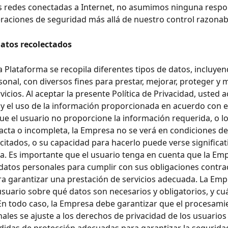
s redes conectadas a Internet, no asumimos ninguna respo
eraciones de seguridad más allá de nuestro control razonab
datos recolectados
la Plataforma se recopila diferentes tipos de datos, incluyen
sonal, con diversos fines para prestar, mejorar, proteger y 
icios. Al aceptar la presente Política de Privacidad, usted a
 y el uso de la información proporcionada en acuerdo con est
ue el usuario no proporcione la información requerida, o l
cta o incompleta, la Empresa no se verá en condiciones de 
licitados, o su capacidad para hacerlo puede verse significa
a. Es importante que el usuario tenga en cuenta que la Em
 datos personales para cumplir con sus obligaciones contrac
ara garantizar una prestación de servicios adecuada. La Em
usuario sobre qué datos son necesarios y obligatorios, y cu
En todo caso, la Empresa debe garantizar que el procesami
ales se ajuste a los derechos de privacidad de los usuarios 
idas de protección adecuadas para garantizar la seguridad