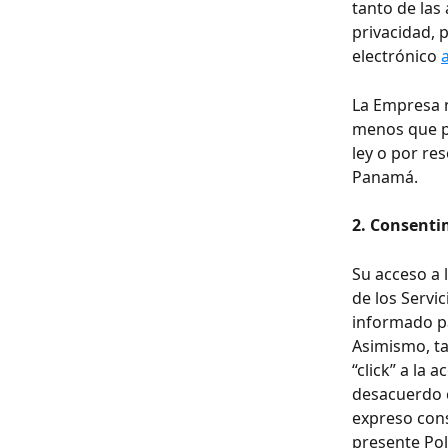
tanto de las
privacidad, 
electrónico 
La Empresa n
menos que pr
ley o por re
Panamá.
2. Consenti
Su acceso a 
de los Servi
informado pa
Asimismo, ta
“click” a la 
desacuerdo c
expreso cons
presente Polí