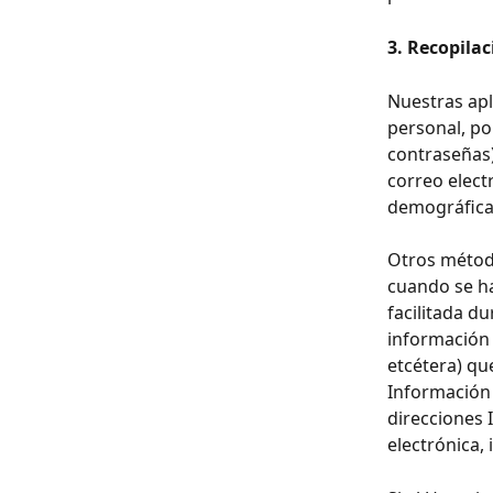
3. Recopilac
Nuestras apl
personal, po
contraseñas)
correo elect
demográfica
Otros método
cuando se ha
facilitada du
información s
etcétera) qu
Información 
direcciones 
electrónica, 