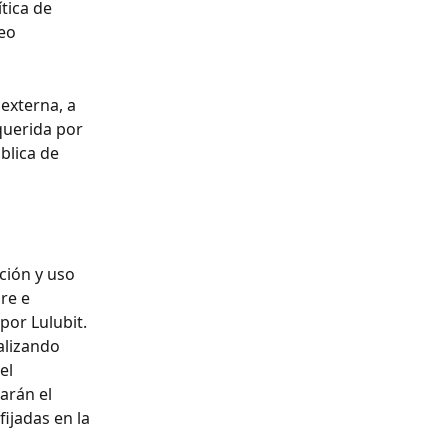
tica de 
eo 
externa, a 
querida por 
blica de 
ción y uso 
re e 
por Lulubit. 
alizando 
el 
arán el 
ijadas en la 