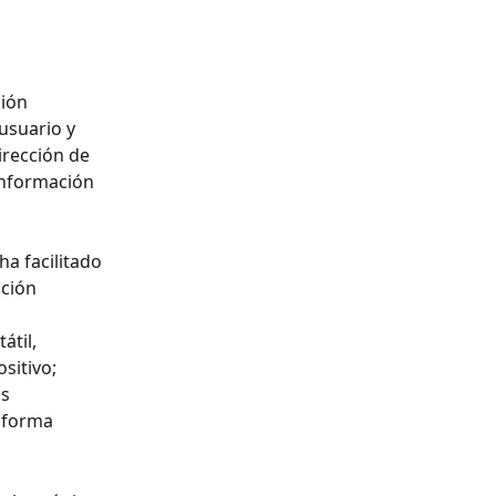
ión 
usuario y 
rección de 
información 
a facilitado 
ción 
 
átil, 
sitivo; 
s 
 forma 