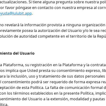
 actualizaciones. Si tiene alguna pregunta sobre nuestra polí
por favor póngase en contacto con nuestra empresa al corr
ayuda@lulubit.app
.
o revelará la información provista a ninguna organización 
eviamente posea la autorización del Usuario y/o le sea re
solución de autoridad competente en el territorio de la Repú
miento del Usuario
la Plataforma, su registración en la Plataforma y la contrata
cios implica que Usted presta su consentimiento expreso, lib
ra la inclusión, uso y tratamiento de sus datos personales 
l consentimiento podrá ser requerido de forma expresa re
aceptación de esta Política. La falta de comunicación formal d
on los términos establecidos en la presente Política, implic
entimiento del Usuario a la extensión, modalidad y pautas f
tica.