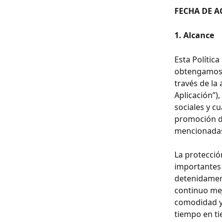
FECHA DE A
1. Alcance
Esta Polític
obtengamos d
través de la
Aplicación”),
sociales y c
promoción de
mencionadas
La protecció
importantes 
detenidament
continuo mej
comodidad y 
tiempo en t