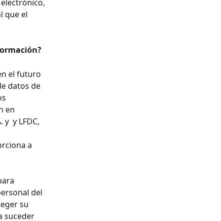
electrónico, 
 que el 
nformación?
n el futuro 
de datos de 
os 
n en 
y  y LFDC, 
rciona a 
para 
ersonal del 
eger su 
a suceder 